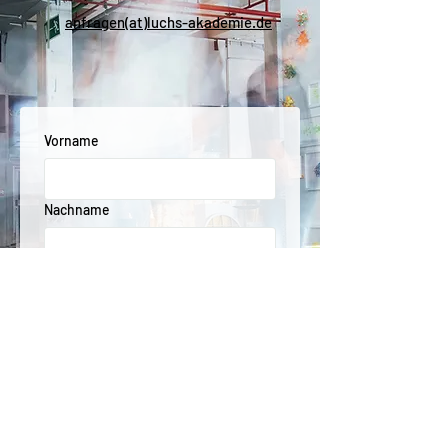
anfragen(at)luchs-akademie.de
Vorname
Nachname
Unternehmensname
E-Mail-Adresse
Bitte sendet mir Informationen zum
Training: